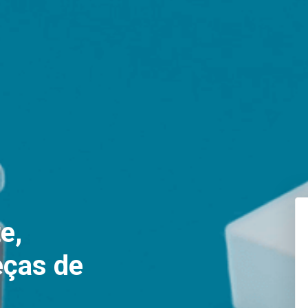
e,
eças de